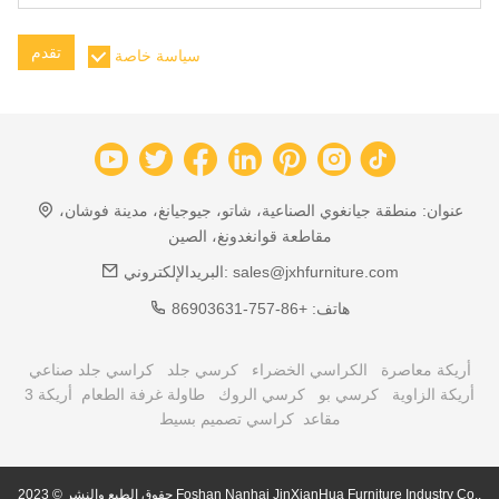
تقدم
سياسة خاصة
عنوان:
منطقة جيانغوي الصناعية، شاتو، جيوجيانغ، مدينة فوشان،
مقاطعة قوانغدونغ، الصين
sales@jxhfurniture.com
البريدالإلكتروني:
هاتف:
+86-757-86903631
أريكة معاصرة
الكراسي الخضراء
كرسي جلد
كراسي جلد صناعي
أريكة الزاوية
كرسي بو
كرسي الروك
طاولة غرفة الطعام
أريكة 3
مقاعد
كراسي تصميم بسيط
حقوق الطبع والنشر © 2023 Foshan Nanhai JinXianHua Furniture Industry Co.,