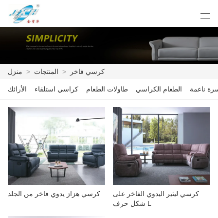
Español
English
Deutsch
العربية
كرسي فاخر
>
المنتجات
>
منزل
رة ناعمة
الطعام الكراسي
طاولات الطعام
كراسي استلقاء
الأرائك
منزل
المنتجات
مصنع العرض
أخبار
بيان المنتج
كرسي ليثير اليدوي الفاخر على
كرسي هزاز يدوي فاخر من الجلد
الاتصال بنا
شكل حرف L