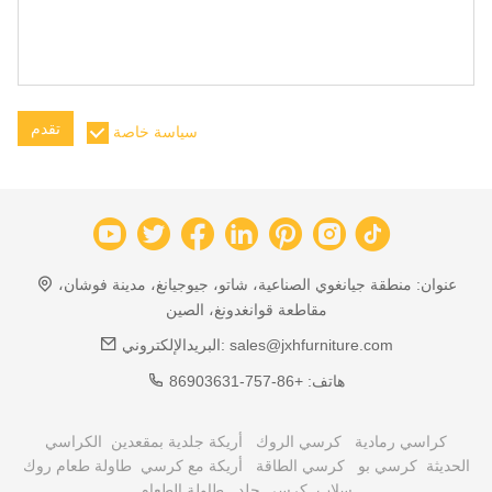
تقدم
سياسة خاصة
عنوان:
منطقة جيانغوي الصناعية، شاتو، جيوجيانغ، مدينة فوشان،
مقاطعة قوانغدونغ، الصين
sales@jxhfurniture.com
البريدالإلكتروني:
هاتف:
+86-757-86903631
كراسي رمادية
كرسي الروك
أريكة جلدية بمقعدين
الكراسي
الحديثة
كرسي بو
كرسي الطاقة
أريكة مع كرسي
طاولة طعام روك
سلاب
كرسي جلد
طاولة الطعام