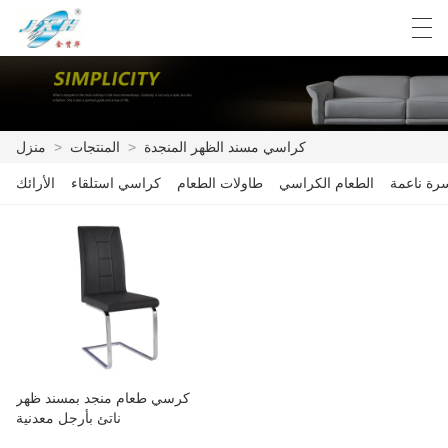
Español
English
Deutsch
العربية
كراسي مسند الظهر المنجدة
>
المنتجات
>
منزل
رة ناعمة
الطعام الكراسي
طاولات الطعام
كراسي استلقاء
الأرائك
منزل
المنتجات
مصنع العرض
أخبار
بيان المنتج
كرسي طعام منجد بمسند ظهر
الاتصال بنا
ناتئ بأرجل معدنية